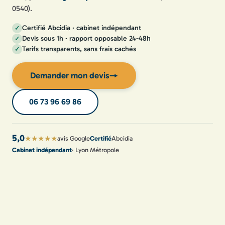
0540).
Certifié Abcidia · cabinet indépendant
Devis sous 1h · rapport opposable 24-48h
Tarifs transparents, sans frais cachés
Demander mon devis
→
06 73 96 69 86
5,0
★★★★★
avis Google
Certifié
Abcidia
Cabinet indépendant
· Lyon Métropole
Devis sous 1h
· 24h/24